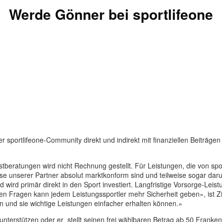
Werde Gönner bei sportlifeone
der sportlifeone-Community direkt und indirekt mit finanziellen Beiträg
 Erstberatungen wird nicht Rechnung gestellt. Für Leistungen, die von sp
unserer Partner absolut marktkonform sind und teilweise sogar darunte
d wird primär direkt in den Sport investiert. Langfristige Vorsorge-Leist
ten Fragen kann jedem Leistungssportler mehr Sicherheit geben», ist 
en und sie wichtige Leistungen einfacher erhalten können.»
nterstützen oder er stellt seinen frei wählbaren Betrag ab 50 Franken