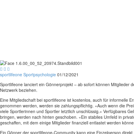



sportlifeone
Sportpsychologie
01/12/2021
Sportlifeone lanciert ein Gönnerprojekt – ab sofort können Mitglieder 
Netzwerk beziehen.
Eine Mitgliedschaft bei sportlifeone ist kostenlos, auch für informelle
genommen werden, werden sie zahlungspflichtig. «Auch wenn die Preise 
viele Sportlerinnen und Sportler letztlich unschlüssig.» Verfügbares Gel
bringen, werden nach hinten geschoben. «Ein stabiles Umfeld in priva
geschaffen, mit dem einige Mitglieder finanziell entlastet werden könn
Ein Gönner der sportlifeone-Community kann eine Einzelperson direkt u