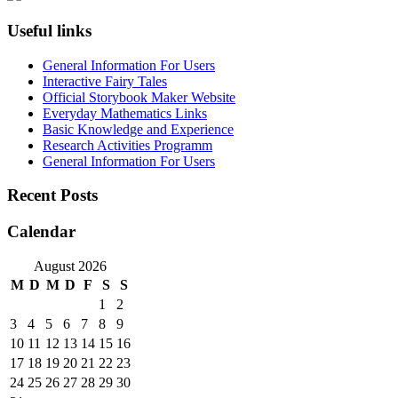
Useful links
General Information For Users
Interactive Fairy Tales
Official Storybook Maker Website
Everyday Mathematics Links
Basic Knowledge and Experience
Research Activities Programm
General Information For Users
Recent Posts
Calendar
August 2026
M
D
M
D
F
S
S
1
2
3
4
5
6
7
8
9
10
11
12
13
14
15
16
17
18
19
20
21
22
23
24
25
26
27
28
29
30