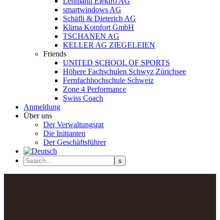
Lehmann Elektro AG
smartwindows AG
Schäfli & Dieterich AG
Klima Komfort GmbH
TSCHANEN AG
KELLER AG ZIEGELEIEN
Friends
UNITED SCHOOL OF SPORTS
Höhere Fachschulen Schwyz Zürichsee
Fernfachhochschule Schweiz
Zone 4 Performance
Swiss Coach
Anmeldung
Über uns
Der Verwaltungsrat
Die Initianten
Der Geschäftsführer