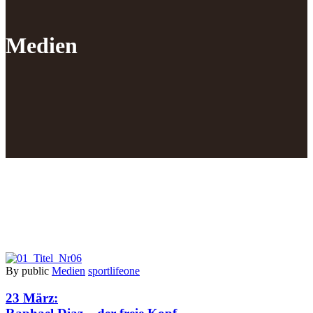
Medien
By public
Medien
sportlifeone
23 März: