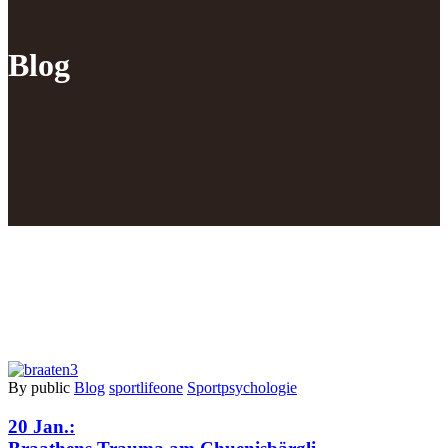
Blog
By public
Blog
sportlifeone
Sportpsychologie
20 Jan.: