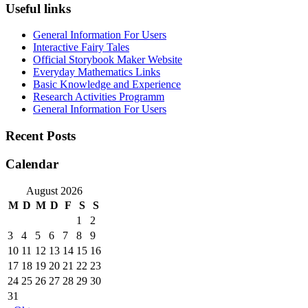
Useful links
General Information For Users
Interactive Fairy Tales
Official Storybook Maker Website
Everyday Mathematics Links
Basic Knowledge and Experience
Research Activities Programm
General Information For Users
Recent Posts
Calendar
August 2026
M
D
M
D
F
S
S
1
2
3
4
5
6
7
8
9
10
11
12
13
14
15
16
17
18
19
20
21
22
23
24
25
26
27
28
29
30
31