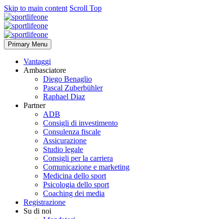
Skip to main content
Scroll Top
Primary Menu
Vantaggi
Ambasciatore
Diego Benaglio
Pascal Zuberbühler
Raphael Diaz
Partner
ADB
Consigli di investimento
Consulenza fiscale
Assicurazione
Studio legale
Consigli per la carriera
Comunicazione e marketing
Medicina dello sport
Psicologia dello sport
Coaching dei media
Registrazione
Su di noi